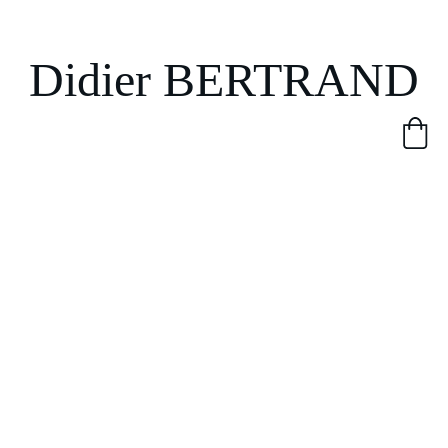
Didier BERTRAND
Ac
Les 
Qui 
Bou
M'é
cu
rom
suis-
tiqu
crir
La Forge 
eil
ans
je ?
e
e
: aide 
aux 
auteurs