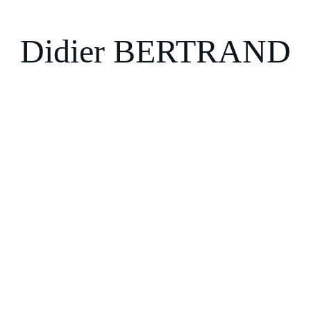
Didier BERTRAND
ans
Qui suis-je ?
Boutique
M'écrire